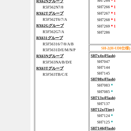
SH7264
＊1
RX62Nグループ
SH7266
＊1
R5F562N7/8
RX62Tグループ
SH7267
＊1
R5F562T6/7/A
SH7268
＊1
RX62Gグループ
SH7269
＊1
R5F562G7/A
SH7286
RX631グループ
R5F56316/7/8/A/B
SH-2(H-UDI仕様)
R5F5631D/E/M/N/P
SH7x4x(Flash)
RX63Nグループ
SH7047
R5F563NA/B/D/E
SH7144
RX63Tグループ
SH7145
R5F563TB/C/E
SH708x(Flash)
SH7083
＊
SH7085
＊
SH713x(Flash)
SH7137
SH712x(Tiny)
SH7124
＊
SH7125
＊
SH7146(Flash)