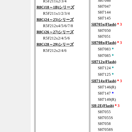
SH7046
R5F211x2/3/4
SH7047
R8C(18～1B)シリーズ
SH7144
R5F211x1/2/3/4
SH7145
R8C(24～25)シリーズ
SH705x(Flash)
＊3
R5F212x4/5/6/7/8
SH7050
R8C(26～27)シリーズ
SH7051
R5F212x2/4/5/6
SH708x(Flash)
＊3
R8C(28～29)シリーズ
SH7083
＊
R5F212x2/4/6
SH7085
＊
SH712x(Flash)
SH7124
＊
SH7125
＊
SH714x(Flash)
＊3
SH7146(R)
SH7147
＊
SH7149(R)
SH-2E(Flash)
＊3
SH7055
SH7055S
SH7058
SH7058S