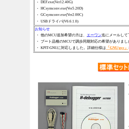
DEF.exe(Ver12.40G)
・
HCsymconv.exe(Ver5.20D)
・
GCsymconv.exe(Ver2.00C)
・
・
USBドライバ(V6.6.1.0)
お知らせ
・
他のMCU追加希望の方は、
エーワン
迄にメールして
・
ブート品種のMCUで調歩同期対応の希望がありまし
・
KPIT-GNUに対応しました。詳細仕様は
「GNU/gcc」