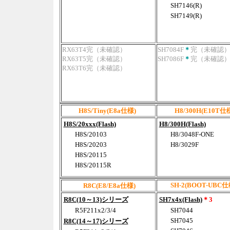
SH7146(R)
SH7149(R)
RX63T4完（未確認）
SH7084F
＊
完（未確認
RX63T5完（未確認）
SH7086F
＊
完（未確認
RX63T6完（未確認）
H8S/Tiny(E8a仕様)
H8/300H(E10T仕
H8S/20xxx(Flash)
H8/300H(Flash)
H8S/20103
H8/3048F-ONE
H8S/20203
H8/3029F
H8S/20115
H8S/20115R
SH-2(BOOT-UBC仕
R8C(E8/E8a仕様)
R8C(10～13)シリーズ
SH7x4x(Flash)
＊3
R5F211x2/3/4
SH7044
SH7045
R8C(14～17)シリーズ