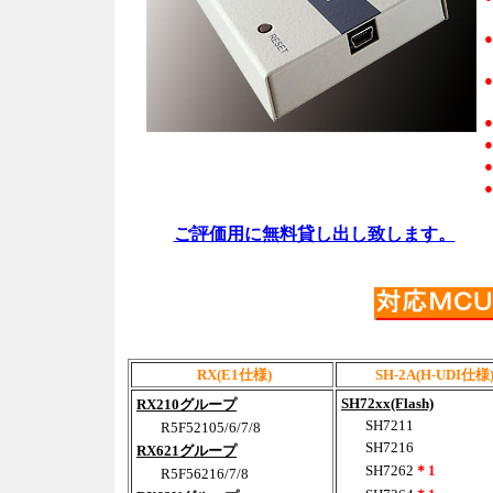
●
●
●
●
●
●
ご評価用に無料貸し出し致します。
RX(E1仕様)
SH-2A(H-UDI仕様
SH72xx(Flash)
RX210グループ
SH7211
R5F52105/6/7/8
SH7216
RX621グループ
SH7262
＊1
R5F56216/7/8