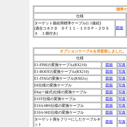
標準ケ
仕様
)
ターゲット接続用標準ケーブル(1:1接続
図面
(適合コネクタ ＤＦ１１－１０ＤＰ－２ＤＳ
Ａ １個付き)
オプションケーブルを用意致しました。
仕様
E1-FINEの変換ケーブル(RX210)
図面
写真
E1-BOOTの変換ケーブル(RX210)
図面
写真
E1-JTAGの変換ケーブル(RX62x)
図面
写真
E8仕様の変換ケーブル
図面
写真
E8a(一線式)仕様の変換ケーブル
図面
写真
E10T仕様の変換ケーブル
図面
写真
E10A-H8S仕様の変換ケーブル
図面
写真
E10A-SH2仕様の変換ケーブル
図面
写真
ターゲット側をフリーにしたケーブルキ
図面
写真
ット