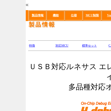
製品情報
機能
仕様
MCU制限
Ve
特徴
対応MCU
標準セット
ＵＳＢ対応ルネサス エ
多品種対応