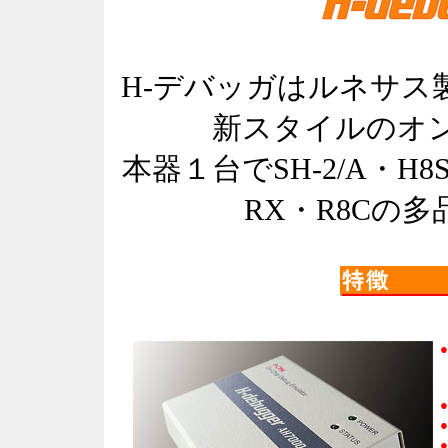
H-デバッガはルネサス
新スタイルのオ
本器１台でSH-2/A・H8SX
RX・R8Cの
●
●
●
●