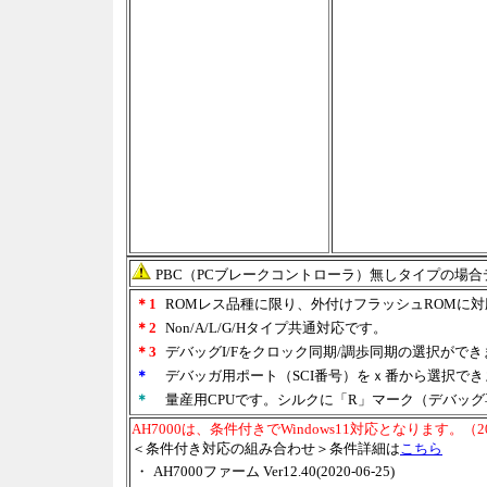
PBC（PCブレークコントローラ）無しタイプの場
＊1
ROMレス品種に限り、外付けフラッシュROMに対
＊2
Non/A/L/G/Hタイプ共通対応です。
＊3
デバッグI/Fをクロック同期/調歩同期の選択ができ
＊
デバッガ用ポート（SCI番号）をｘ番から選択で
＊
量産用CPUです。シルクに「R」マーク（デバッ
AH7000は、条件付きでWindows11対応となります。（202
＜条件付き対応の組み合わせ＞条件詳細は
こちら
・
AH7000ファーム Ver12.40(2020-06-25)