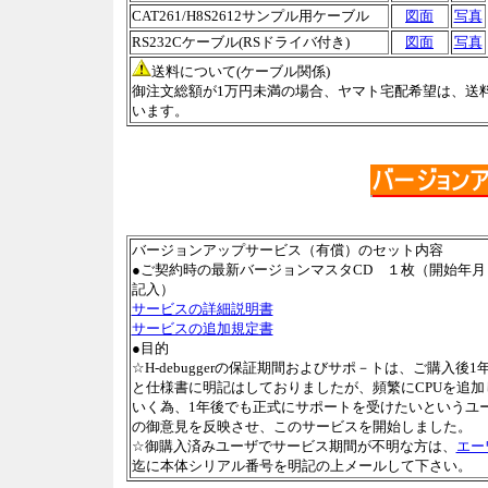
CAT261/H8S2612サンプル用ケーブル
図面
写真
RS232Cケーブル(RSドライバ付き)
図面
写真
送料について(ケーブル関係)
御注文総額が1万円未満の場合、ヤマト宅配希望は、送料 1
います。
バージョンアップサービス（有償）のセット内容
●ご契約時の最新バージョンマスタCD １枚（開始年月
記入）
サービスの詳細説明書
サービスの追加規定書
●目的
☆H-debuggerの保証期間およびサポ－トは、ご購入後1
と仕様書に明記はしておりましたが、頻繁にCPUを追加
いく為、1年後でも正式にサポートを受けたいというユ
の御意見を反映させ、このサービスを開始しました。
☆御購入済みユーザでサービス期間が不明な方は、
エー
迄に本体シリアル番号を明記の上メールして下さい。