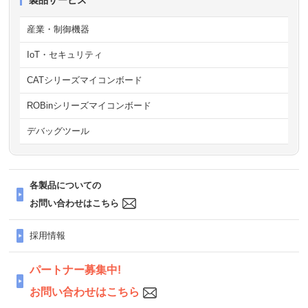
2026/4/30
Windowsハンディーターミナル
産業・制御機器
IoT・セキュリティ
2026/4/1
パソコン関連4月の特価商品掲載
CATシリーズマイコンボード
2026/3/23
ワイヤレスHDMIエクステンダー
ROBinシリーズマイコンボード
2026/3/1
パソコン関連3月の特価商品掲載
デバッグツール
2026/2/4
ブレーカータップ
各製品についての
2026/2/3
パソコン関連2月の特価商品掲載
お問い合わせはこちら
2026/1/8
パソコン関連1月の特価商品掲載
採用情報
2025/6/5
H-debugger AH8000の機能追加に
パートナー募集中!
よるバージョンUP(Ver25.00A)
お問い合わせはこちら
・RX63xx以上の全シリーズに