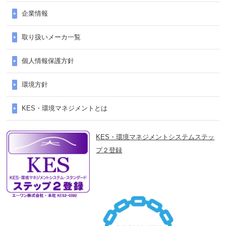
FINE接続を追加する。
企業情報
・RX全シリーズにBOOT書込み機
取り扱いメーカ一覧
能を追加する。
・RX全シリーズにホットスタート
個人情報保護方針
またはLiveDebug機能を追加す
る。
環境方針
2024/11/8
FreeRTOS下でCK-RX65NにWiFi-
KES・環境マネジメントとは
moduleを実装したサンプルを作成
しました。
KES・環境マネジメントシステムステッ
[GT202(Qualcomm QCA4002)]
プ２登録
・GCC for Renesas RX(Version
8.3.0.202405)用サンプル
・Renesas CCRX(Version
2.08.01)用サンプル