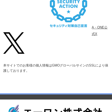
2024/7/29
AzureRTOS下でYahooメールの
SMTP サーバーに接続して TLS
セッションでクライアント認証
後、
A・ONE公
メール送信するサンプルを作成し
式X
ました。
・GCC for Renesas RX(Version
8.3.0.202305)用サンプル
・Renesas CCRX(Version
2.08.01)用サンプル
本サイトでのお客様の個人情報はGMOグローバルサインのSSLにより保
護しております。
2024/6/21
AzureRTOS下でCK-RX65Nに
WiFi-moduleを実装したサンプル
を作成しました。
[GT202(Qualcomm QCA4002)]
・GCC for Renesas RX(Version
8.3.0.202305)用サンプル