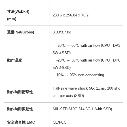
寸法(WxDxH)
230.6 x 256.04 x 76.2
(mm)
重量(Net/Gross)
3.33/3.7 kg
-20°C ～ 60°C with air flow (CPU TDP3
5W &SSD)
動作温度
-20°C ～ 50°C with air flow (CPU TDP6
5W &SSD)
10% ～ 95% non-condensing
Half-sine wave shock 5G, 11ms, 100 sho
動作時耐衝撃性
cks per axis (SSD)
動作時耐振動性
MIL-STD-810G 514.6C-1 (with SSD)
安全適合性/EMC
CE/FCC