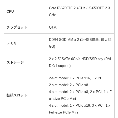
Core i7-6700TE 2.4GHz / i5-6500TE 2.3
CPU
GHz
チップセット
Q170
DDR4-SODIMM x 2 (1×4GB搭載, 最大32
メモリ
GB)
2 x 2.5” SATA 6Gb/s HDD/SSD bay (RAI
ストレージ
D 0/1 support)
2-slot model: 1 x PCIe x16, 1 x PCI
2-slot model: 2 x PCIe x8
4-slot model: 2 x PCIe x8, 2 x PCI, 1 x F
拡張スロット
ull-size PCIe Mini
4-slot model: 1 x PCIe x16, 3 x PCI, 1 x
Full-size PCIe Mini