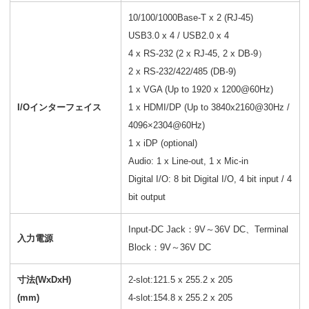
10/100/1000Base-T x 2 (RJ-45)
USB3.0 x 4 / USB2.0 x 4
4 x RS-232 (2 x RJ-45, 2 x DB-9）
2 x RS-232/422/485 (DB-9)
1 x VGA (Up to 1920 x 1200@60Hz)
I/Oインターフェイス
1 x HDMI/DP (Up to 3840x2160@30Hz /
4096×2304@60Hz)
1 x iDP (optional)
Audio: 1 x Line-out, 1 x Mic-in
Digital I/O: 8 bit Digital I/O, 4 bit input / 4
bit output
Input-DC Jack：9V～36V DC、Terminal
入力電源
Block：9V～36V DC
寸法(WxDxH)
2-slot:121.5 x 255.2 x 205
(mm)
4-slot:154.8 x 255.2 x 205