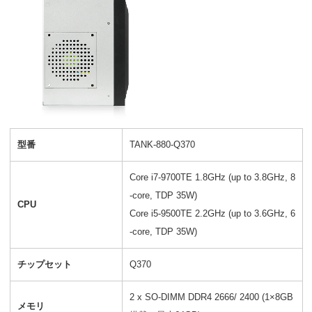
型番
TANK-880-Q370
Core i7-9700TE 1.8GHz (up to 3.8GHz, 8
-core, TDP 35W)
CPU
Core i5-9500TE 2.2GHz (up to 3.6GHz, 6
-core, TDP 35W)
チップセット
Q370
2 x SO-DIMM DDR4 2666/ 2400 (1×8GB
メモリ