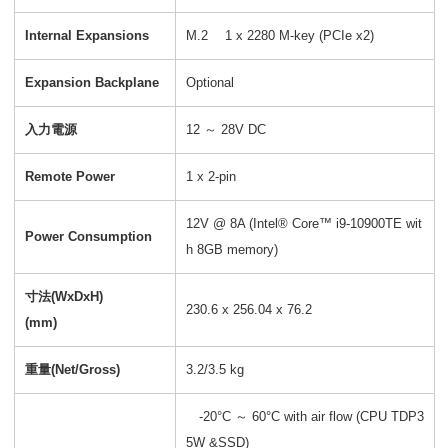
Internal Expansions
M.2 1 x 2280 M-key (PCIe x2)
Expansion Backplane
Optional
入力電源
12 ～ 28V DC
Remote Power
1 x 2-pin
12V @ 8A (Intel® Core™ i9-10900TE wit
Power Consumption
h 8GB memory)
寸法(WxDxH)
230.6 x 256.04 x 76.2
(mm)
重量(Net/Gross)
3.2/3.5 kg
-20°C ～ 60°C with air flow (CPU TDP3
5W &SSD)