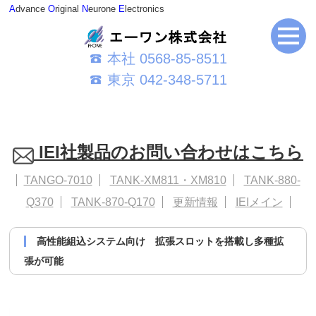
A
dvance
O
riginal
N
eurone
E
lectronics
本社 0568-85-8511
東京 042-348-5711
IEI社製品のお問い合わせはこちら
TANGO-7010
TANK-XM811・XM810
TANK-880-
Q370
TANK-870-Q170
更新情報
IEIメイン
高性能組込システム向け 拡張スロットを搭載し多種拡
張が可能