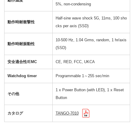
動作温度
5%, non-condensing
Half-sine wave shock 5G, 11ms, 100 sho
動作時耐衝撃性
cks per axis (SSD)
10-500 Hz, 1.04 Grms, random, 1 hr/axis
動作時耐振動性
(SSD)
安全適合性/EMC
CE, RED, FCC, UKCA
Watchdog timer
Programmable 1～255 sec/min
1 x Power Button (with LED), 1 x Reset
その他
Button
カタログ
TANGO-7010