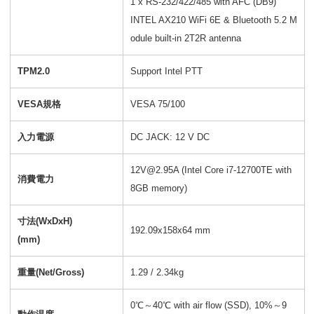
1 x RS-232/422/485 with AFC (DB9)
INTEL AX210 WiFi 6E & Bluetooth 5.2 M
odule built-in 2T2R antenna
TPM2.0
Support Intel PTT
VESA規格
VESA 75/100
入力電源
DC JACK: 12 V DC
12V@2.95A (Intel Core i7-12700TE with
消費電力
8GB memory)
寸法(WxDxH)
192.09x158x64 mm
(mm)
重量(Net/Gross)
1.29 / 2.34kg
0℃～40℃ with air flow (SSD), 10%～9