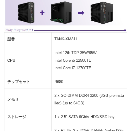
型番
TANK-XM811
Intel 12th TDP 35W/65W
CPU
Intel Core i5 12500TE
Intel Core i7 12700TE
チップセット
R680
2 x SO-DIMM DDR4 3200 (8GB pre-insta
メモリ
lled) (up to 64GB)
ストレージ
1 x 2.5” SATA 6Gb/s HDD/SSD bay
2 x RJ-45, 2 x I225V 2.5GbE (colay I225