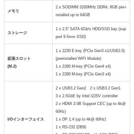
2 x SODIMM 3200MHz DDR4, 8GB pre-i
メモリ
nstalled up to 64GB
1 x 2.5'' SATA 6Gb/s HDD/SSD bay (sup
ストレージ
port 9.5mm SSD)
1 x 2230 E-key (PCIe Gen3 x1/USB2.0)
拡張スロット
(preinstalled WIFI Module)
(M.2)
1 x 2280 M-key (PCIe Gen4 x4)
1 x 2280 M-key (PCIe Gen3 x4)
2 x USB3.2 Gen2 2 x USB3.2 Gen1
3 x 2.5GbE by Intel I225V controller
2 x HDMI 2.0B Support CEC (up to 4k@
60Hz)
I/Oインターフェイス
1 x DP 1.4 (up to 4k@ 60Hz)
1 x RS-232 (DB9)