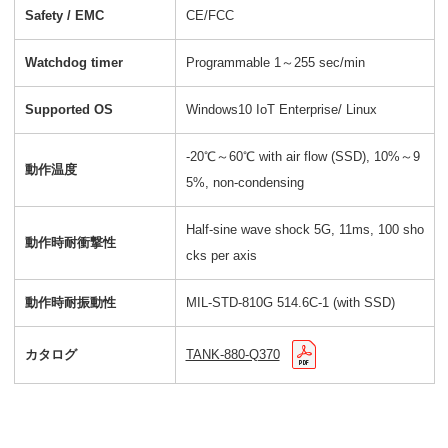
Safety / EMC
CE/FCC
Watchdog timer
Programmable 1～255 sec/min
Supported OS
Windows10 IoT Enterprise/ Linux
-20℃～60℃ with air flow (SSD), 10%～9
動作温度
5%, non-condensing
Half-sine wave shock 5G, 11ms, 100 sho
動作時耐衝撃性
cks per axis
動作時耐振動性
MIL-STD-810G 514.6C-1 (with SSD)
カタログ
TANK-880-Q370