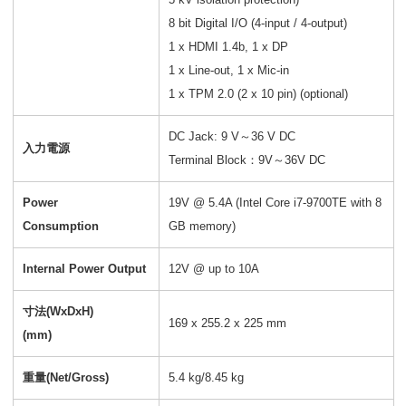
8 bit Digital I/O (4-input / 4-output)
1 x HDMI 1.4b, 1 x DP
1 x Line-out, 1 x Mic-in
1 x TPM 2.0 (2 x 10 pin) (optional)
DC Jack: 9 V～36 V DC
入力電源
Terminal Block：9V～36V DC
Power
19V @ 5.4A (Intel Core i7-9700TE with 8
Consumption
GB memory)
Internal Power Output
12V @ up to 10A
寸法(WxDxH)
169 x 255.2 x 225 mm
(mm)
重量(Net/Gross)
5.4 kg/8.45 kg