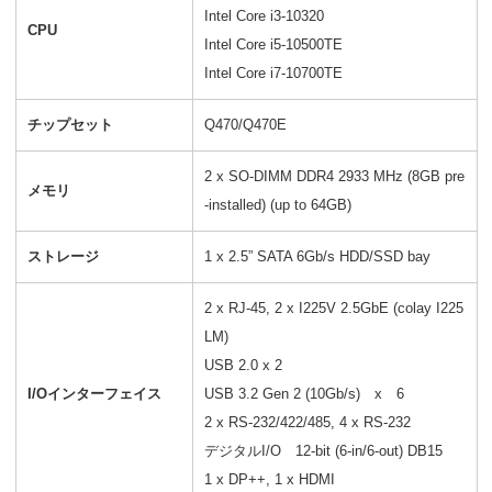
Intel Core i3-10320
CPU
Intel Core i5-10500TE
Intel Core i7-10700TE
チップセット
Q470/Q470E
2 x SO-DIMM DDR4 2933 MHz (8GB pre
メモリ
-installed) (up to 64GB)
ストレージ
1 x 2.5” SATA 6Gb/s HDD/SSD bay
2 x RJ-45, 2 x I225V 2.5GbE (colay I225
LM)
USB 2.0 x 2
I/Oインターフェイス
USB 3.2 Gen 2 (10Gb/s) x 6
2 x RS-232/422/485, 4 x RS-232
デジタルI/O 12-bit (6-in/6-out) DB15
1 x DP++, 1 x HDMI