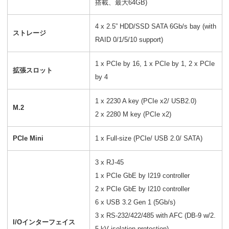
搭載、最大64GB)
4 x 2.5” HDD/SSD SATA 6Gb/s bay (with
ストレージ
RAID 0/1/5/10 support)
1 x PCIe by 16, 1 x PCIe by 1, 2 x PCIe
拡張スロット
by 4
1 x 2230 A key (PCIe x2/ USB2.0)
M.2
2 x 2280 M key (PCIe x2)
PCIe Mini
1 x Full-size (PCIe/ USB 2.0/ SATA)
3 x RJ-45
1 x PCIe GbE by I219 controller
2 x PCIe GbE by I210 controller
6 x USB 3.2 Gen 1 (5Gb/s)
3 x RS-232/422/485 with AFC (DB-9 w/2.
I/Oインターフェイス
5 kV isolation protection)