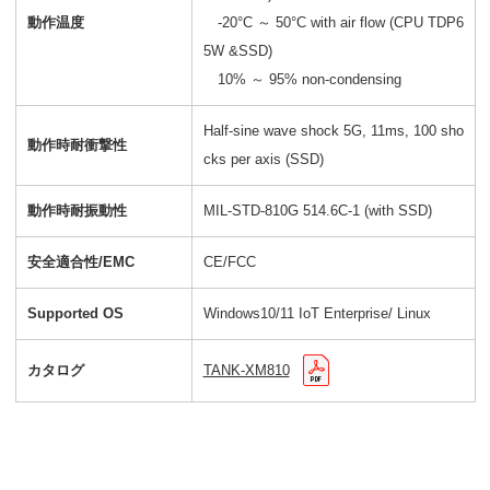
動作温度
-20°C ～ 50°C with air flow (CPU TDP6
5W &SSD)
10% ～ 95% non-condensing
Half-sine wave shock 5G, 11ms, 100 sho
動作時耐衝撃性
cks per axis (SSD)
動作時耐振動性
MIL-STD-810G 514.6C-1 (with SSD)
安全適合性/EMC
CE/FCC
Supported OS
Windows10/11 IoT Enterprise/ Linux
カタログ
TANK-XM810