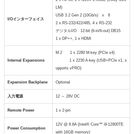
LM)
USB 3.2 Gen 2 (10Gb/s) x 8
I/Oインターフェイス
2 x RS-232/422/485, 4 x RS-232
デジタルI/O 12-bit (6-in/6-out) DB15
1 x DP++, 1 x HDMI
M.2 1 x 2280 M-key (PCIe x4)
Internal Expansions
1 x 2230 A-key (USB+PCIe x1, s
upports vPRO)
Expansion Backplane
Optional
入力電源
12 ～ 28V DC
Remote Power
1 x 2-pin
12V @ 8.8A (Intel® Core™ i9-12900TE
Power Consumption
with 16GB memory)