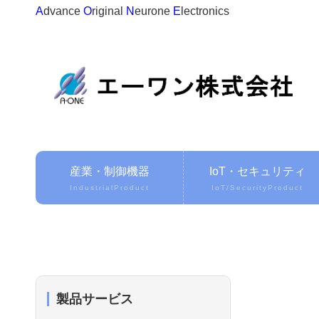
A
dvance
O
riginal
N
eurone
E
lectronics
産業・制御機器
IoT・セキュリティ
IndustrialProduct
IoT/SecurityProduct
製品サービス