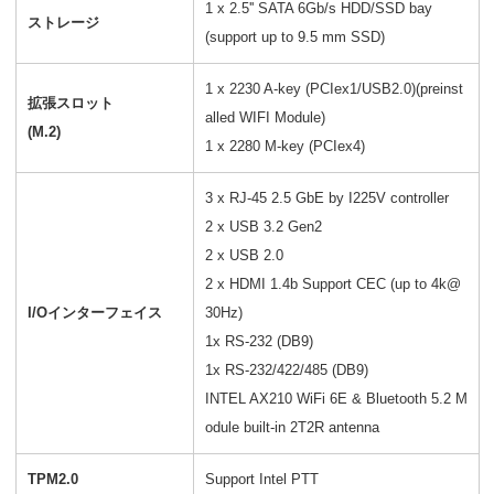
1 x 2.5'' SATA 6Gb/s HDD/SSD bay
ストレージ
(support up to 9.5 mm SSD)
1 x 2230 A-key (PCIex1/USB2.0)(preinst
拡張スロット
alled WIFI Module)
(M.2)
1 x 2280 M-key (PCIex4)
3 x RJ-45 2.5 GbE by I225V controller
2 x USB 3.2 Gen2
2 x USB 2.0
2 x HDMI 1.4b Support CEC (up to 4k@
I/Oインターフェイス
30Hz)
1x RS-232 (DB9)
1x RS-232/422/485 (DB9)
INTEL AX210 WiFi 6E & Bluetooth 5.2 M
odule built-in 2T2R antenna
TPM2.0
Support Intel PTT