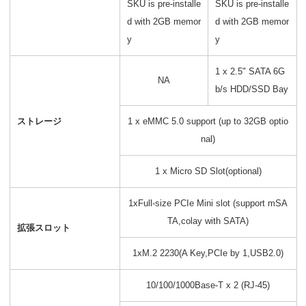
SKU is pre-installe
SKU is pre-installe
d with 2GB memor
d with 2GB memor
y
y
1 x 2.5" SATA 6G
NA
b/s HDD/SSD Bay
ストレージ
1 x eMMC 5.0 support (up to 32GB optio
nal)
1 x Micro SD Slot(optional)
1xFull-size PCIe Mini slot (support mSA
TA,colay with SATA)
拡張スロット
1xM.2 2230(A Key,PCIe by 1,USB2.0)
10/100/1000Base-T x 2 (RJ-45)