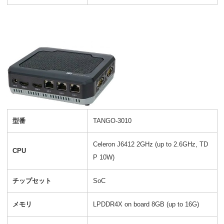
型番
TANGO-3010
Celeron J6412 2GHz (up to 2.6GHz, TD
CPU
P 10W)
チップセット
SoC
メモリ
LPDDR4X on board 8GB (up to 16G)