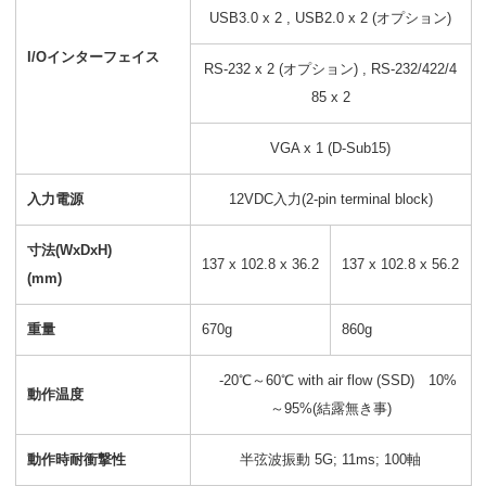
USB3.0 x 2 , USB2.0 x 2 (オプション)
I/Oインターフェイス
RS-232 x 2 (オプション) , RS-232/422/4
85 x 2
VGA x 1 (D-Sub15)
入力電源
12VDC入力(2-pin terminal block)
寸法(WxDxH)
137 x 102.8 x 36.2
137 x 102.8 x 56.2
(mm)
重量
670g
860g
-20℃～60℃ with air flow (SSD) 10%
動作温度
～95%(結露無き事)
動作時耐衝撃性
半弦波振動 5G; 11ms; 100軸