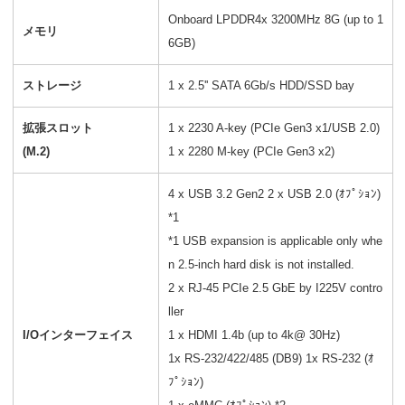
Onboard LPDDR4x 3200MHz 8G (up to 1
メモリ
6GB)
ストレージ
1 x 2.5'' SATA 6Gb/s HDD/SSD bay
拡張スロット
1 x 2230 A-key (PCIe Gen3 x1/USB 2.0)
(M.2)
1 x 2280 M-key (PCIe Gen3 x2)
4 x USB 3.2 Gen2 2 x USB 2.0 (ｵﾌﾟｼｮﾝ)
*1
*1 USB expansion is applicable only whe
n 2.5-inch hard disk is not installed.
2 x RJ-45 PCIe 2.5 GbE by I225V contro
ller
I/Oインターフェイス
1 x HDMI 1.4b (up to 4k@ 30Hz)
1x RS-232/422/485 (DB9) 1x RS-232 (ｵ
ﾌﾟｼｮﾝ)