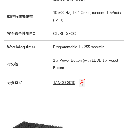
10-500 Hz, 1.04 Grms, random, 1 hr/axis
動作時耐振動性
(SSD)
安全適合性/EMC
CE/RED/FCC
Watchdog timer
Programmable 1～255 sec/min
1 x Power Button (with LED), 1 x Reset
その他
Button
カタログ
TANGO-3010