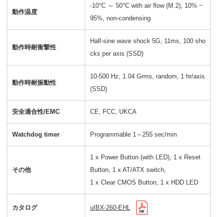
-10°C ～ 50°C with air flow (M.2), 10% ~
動作温度
95%, non-condensing
Half-sine wave shock 5G, 11ms, 100 sho
動作時耐衝撃性
cks per axis (SSD)
10-500 Hz, 1.04 Grms, random, 1 hr/axis
動作時耐振動性
(SSD)
安全適合性/EMC
CE, FCC, UKCA
Watchdog timer
Programmable 1～255 sec/min
1 x Power Button (with LED), 1 x Reset
その他
Button, 1 x AT/ATX switch,
1 x Clear CMOS Button, 1 x HDD LED
カタログ
uIBX-260-EHL