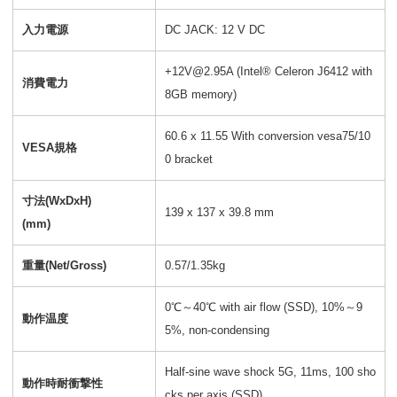
入力電源
DC JACK: 12 V DC
+12V@2.95A (Intel® Celeron J6412 with
消費電力
8GB memory)
60.6 x 11.55 With conversion vesa75/10
VESA規格
0 bracket
寸法(WxDxH)
139 x 137 x 39.8 mm
(mm)
重量(Net/Gross)
0.57/1.35kg
0℃～40℃ with air flow (SSD), 10%～9
動作温度
5%, non-condensing
Half-sine wave shock 5G, 11ms, 100 sho
動作時耐衝撃性
cks per axis (SSD)