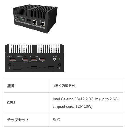
型番
uIBX-260-EHL
Intel Celeron J6412 2.0GHz (up to 2.6GH
CPU
z, quad-core, TDP 10W)
チップセット
SoC