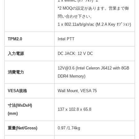
1 x eMMC (ｵﾌﾟｼｮﾝ) *2
*2 MOQの設定があります。営業まで御
問い合わせ下さい。
1 x 802.11a/b/g/n/ac (M.2 A Key ｵﾌﾟｼｮﾝ)
TPM2.0
Intel PTT
入力電源
DC JACK: 12 V DC
12V@3.6 (Intel Celeron J6412 with 8GB
消費電力
DDR4 Memory)
VESA規格
Wall Mount, VESA 75
寸法(WxDxH)
137 x 102.8 x 65.8
(mm)
重量(Net/Gross)
0.97 /1.74kg