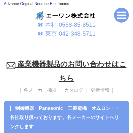
A
dvance
O
riginal
N
eurone
E
lectronics
本社 0568-85-8511
東京 042-348-5711
産業機器製品のお問い合わせはこ
ちら
各メーカー機器
カタログ
更新情報
制御機器 Panasonic 三菱電機 オムロン・・
各社取り扱っております。各メーカーのサイトへリ
ンクします