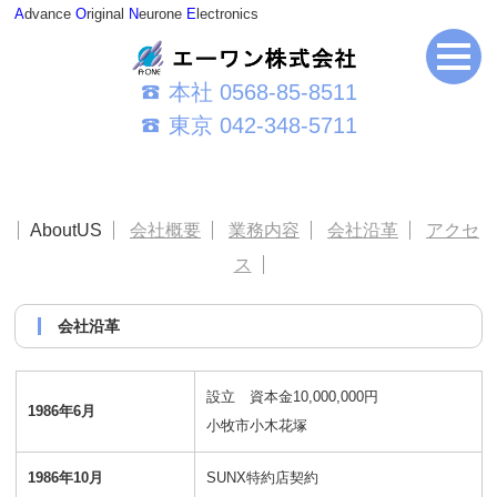
A
dvance
O
riginal
N
eurone
E
lectronics
本社 0568-85-8511
東京 042-348-5711
AboutUS
会社概要
業務内容
会社沿革
アクセ
ス
会社沿革
設立 資本金10,000,000円
1986年6月
小牧市小木花塚
1986年10月
SUNX特約店契約